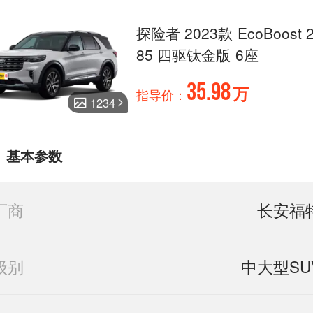
探险者 2023款 EcoBoost 
85 四驱钛金版 6座
35.98
万
指导价：
1234
基本参数
厂商
长安福
级别
中大型SU