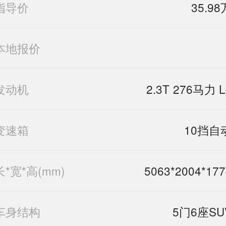
指导价
35.98
本地报价
发动机
2.3T 276马力 L
变速箱
10挡自
长*宽*高(mm)
5063*2004*177
车身结构
5门6座SU