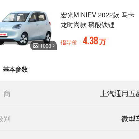
宏光MINIEV 2022款 马卡
龙时尚款 磷酸铁锂
4.38
万
指导价：
1003
基本参数
厂商
上汽通用五
级别
微型