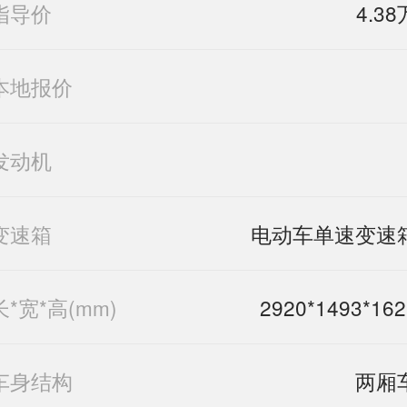
指导价
4.38
本地报价
发动机
变速箱
电动车单速变速
长*宽*高(mm)
2920*1493*162
车身结构
两厢