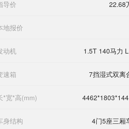
指导价
22.68
本地报价
发动机
1.5T 140马力 L
变速箱
7挡湿式双离
长*宽*高(mm)
4462*1803*144
车身结构
4门5座三厢