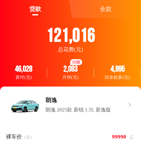
贷款
全款
121,016
总花费(元)
36期
46,028
2,083
4,995
首付(元)
月供(元)
比全款多(元)
朗逸
朗逸 2025款 新锐 1.5L 新逸版
裸车价
（元）