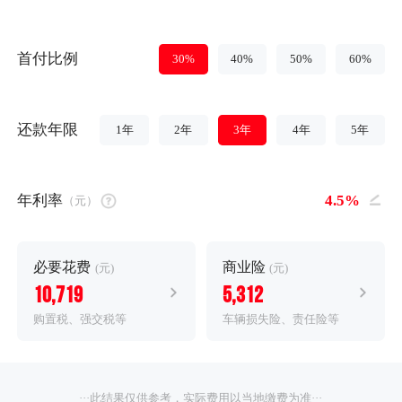
首付比例
30%
40%
50%
60%
还款年限
1年
2年
3年
4年
5年
年利率
（元）
必要花费
商业险
(元)
(元)
10,719
5,312
购置税、强交税等
车辆损失险、责任险等
···此结果仅供参考，实际费用以当地缴费为准···