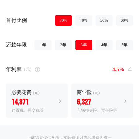
首付比例
30%
40%
50%
60%
还款年限
1年
2年
3年
4年
5年
年利率
（元）
必要花费
商业险
(元)
(元)
14,871
6,327
购置税、强交税等
车辆损失险、责任险等
···此结果仅供参考，实际费用以当地缴费为准···