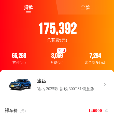
贷款
全款
175,392
总花费(元)
36期
65,268
3,059
7,294
首付(元)
月供(元)
比全款多(元)
途岳
途岳 2025款 新锐 300TSI 锐意版
裸车价
（元）