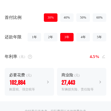
首付比例
30%
40%
50%
60%
还款年限
1年
2年
3年
4年
5年
年利率
（元）
必要花费
商业险
(元)
(元)
102,884
27,443
购置税、强交税等
车辆损失险、责任险等