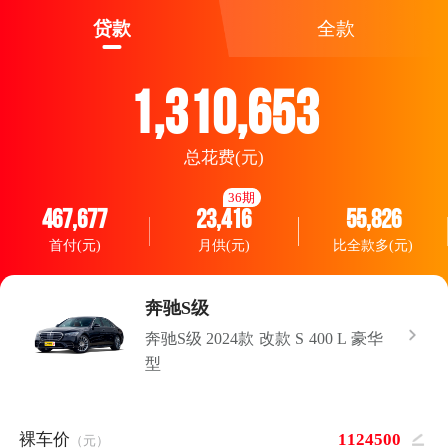
贷款
全款
1,310,653
总花费(元)
36期
467,677
23,416
55,826
首付(元)
月供(元)
比全款多(元)
奔驰S级
奔驰S级 2024款 改款 S 400 L 豪华
型
裸车价
（元）