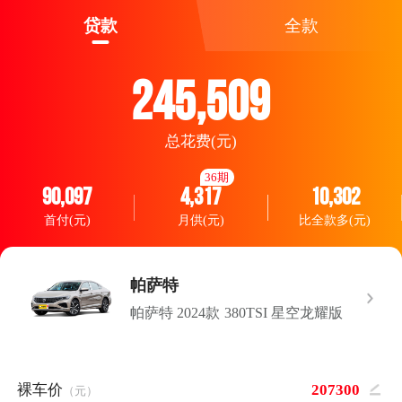
贷款
全款
245,509
总花费(元)
36期
90,097
4,317
10,302
首付(元)
月供(元)
比全款多(元)
帕萨特
帕萨特 2024款 380TSI 星空龙耀版
裸车价
（元）