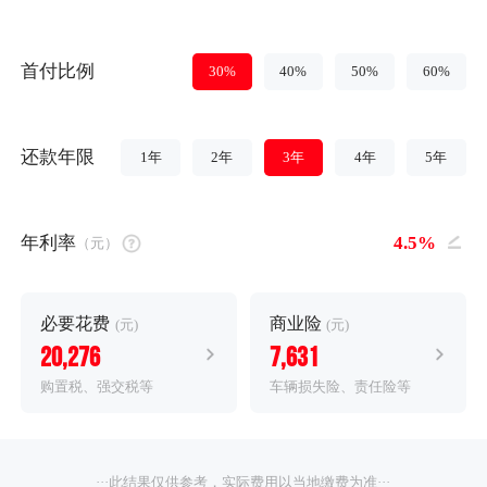
首付比例
30%
40%
50%
60%
还款年限
1年
2年
3年
4年
5年
年利率
（元）
必要花费
商业险
(元)
(元)
20,276
7,631
购置税、强交税等
车辆损失险、责任险等
···此结果仅供参考，实际费用以当地缴费为准···