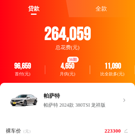
贷款
全款
264,059
总花费(元)
36期
96,659
4,650
11,090
首付(元)
月供(元)
比全款多(元)
帕萨特
帕萨特 2024款 380TSI 龙祥版
裸车价
（元）