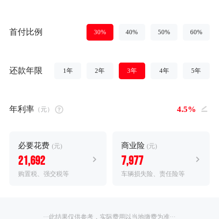
首付比例
30%
40%
50%
60%
还款年限
1年
2年
3年
4年
5年
年利率
（元）
必要花费
商业险
(元)
(元)
21,692
7,977
购置税、强交税等
车辆损失险、责任险等
···此结果仅供参考，实际费用以当地缴费为准···