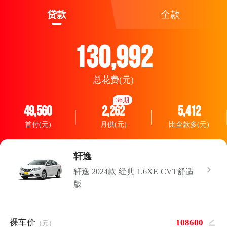
贷款
全款
130,992
总花费(元)
36期
49,560
2,262
5,412
首付(元)
月供(元)
比全款多(元)
轩逸
轩逸 2024款 经典 1.6XE CVT舒适
版
裸车价
（元）