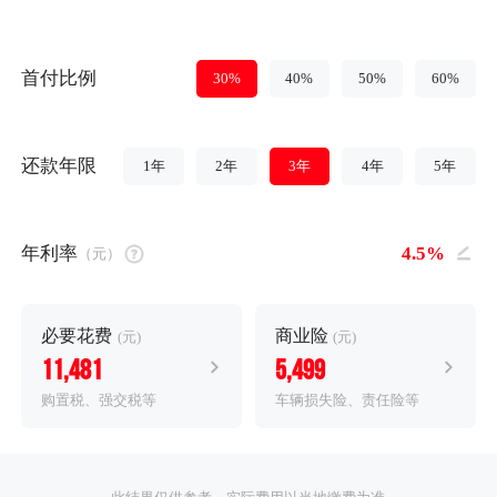
首付比例
30%
40%
50%
60%
还款年限
1年
2年
3年
4年
5年
年利率
（元）
必要花费
商业险
(元)
(元)
11,481
5,499
购置税、强交税等
车辆损失险、责任险等