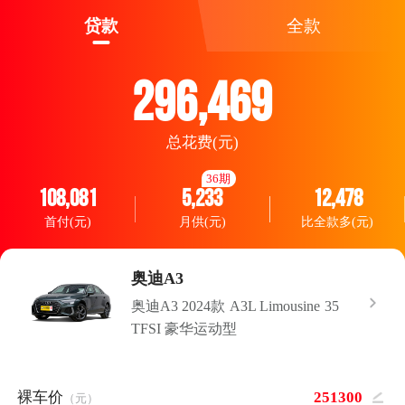
贷款
全款
296,469
总花费(元)
36期
108,081
5,233
12,478
首付(元)
月供(元)
比全款多(元)
奥迪A3
奥迪A3 2024款 A3L Limousine 35
TFSI 豪华运动型
裸车价
（元）