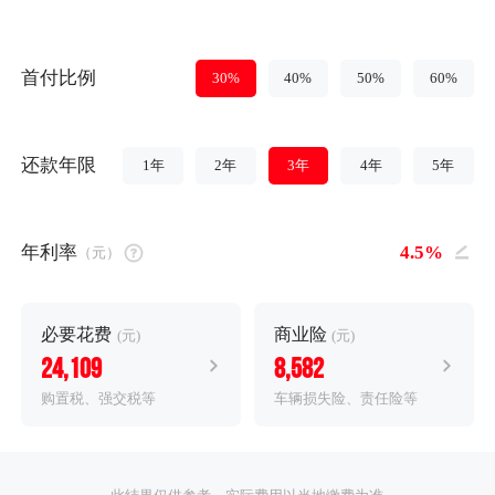
首付比例
30%
40%
50%
60%
还款年限
1年
2年
3年
4年
5年
年利率
（元）
必要花费
商业险
(元)
(元)
24,109
8,582
购置税、强交税等
车辆损失险、责任险等