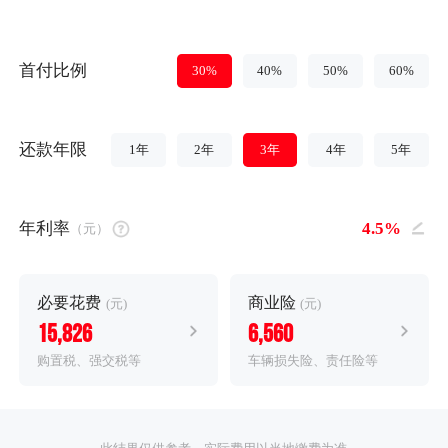
首付比例
30%
40%
50%
60%
还款年限
1年
2年
3年
4年
5年
年利率
（元）
必要花费
商业险
(元)
(元)
15,826
6,560
购置税、强交税等
车辆损失险、责任险等