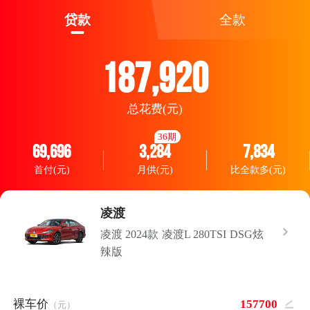
贷款
全款
187,920
总花费(元)
36期
69,696
3,284
7,834
首付(元)
月供(元)
比全款多(元)
凌渡
凌渡 2024款 凌渡L 280TSI DSG炫
辣版
裸车价
（元）