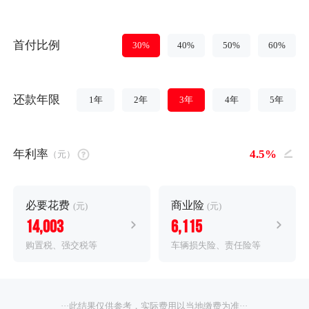
首付比例
30%
40%
50%
60%
还款年限
1年
2年
3年
4年
5年
年利率
（元）
必要花费
商业险
(元)
(元)
14,003
6,115
购置税、强交税等
车辆损失险、责任险等
···此结果仅供参考，实际费用以当地缴费为准···