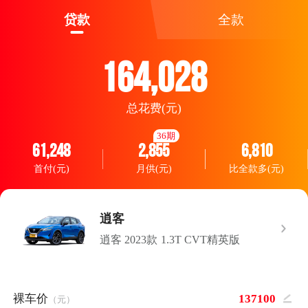
贷款
全款
164,028
总花费(元)
36期
61,248
2,855
6,810
首付(元)
月供(元)
比全款多(元)
逍客
逍客 2023款 1.3T CVT精英版
裸车价
（元）