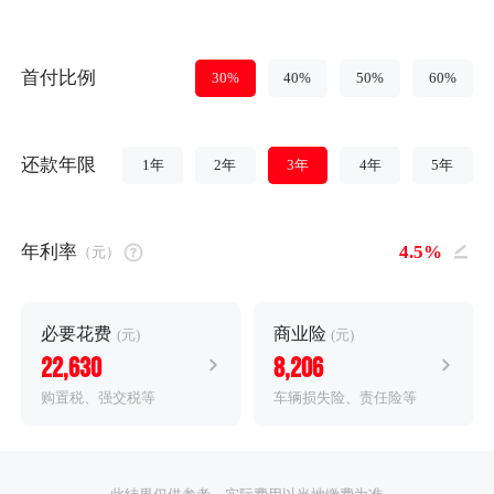
首付比例
30%
40%
50%
60%
还款年限
1年
2年
3年
4年
5年
年利率
（元）
必要花费
商业险
(元)
(元)
22,630
8,206
购置税、强交税等
车辆损失险、责任险等