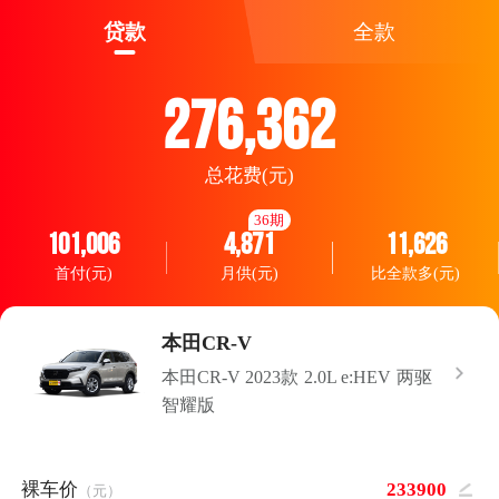
贷款
全款
276,362
总花费(元)
36期
101,006
4,871
11,626
首付(元)
月供(元)
比全款多(元)
本田CR-V
本田CR-V 2023款 2.0L e:HEV 两驱
智耀版
裸车价
（元）