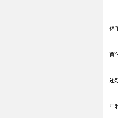
裸
首
还
年