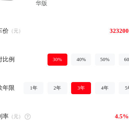
华版
车价
（元）
付比例
30%
40%
50%
6
款年限
1年
2年
3年
4年
5
利率
（元）