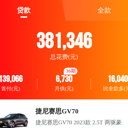
贷款
全款
381,346
总花费(元)
36期
139,066
6,730
16,040
首付(元)
月供(元)
比全款多(元
捷尼赛思GV70
捷尼赛思GV70 2023款 2.5T 两驱豪