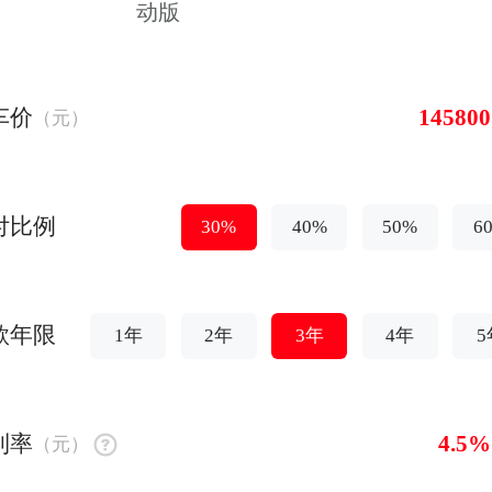
动版
车价
（元）
付比例
30%
40%
50%
6
款年限
1年
2年
3年
4年
5
利率
（元）