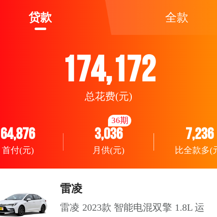
贷款
全款
174,172
总花费(元)
36期
64,876
3,036
7,236
首付(元)
月供(元)
比全款多(元
雷凌
雷凌 2023款 智能电混双擎 1.8L 运