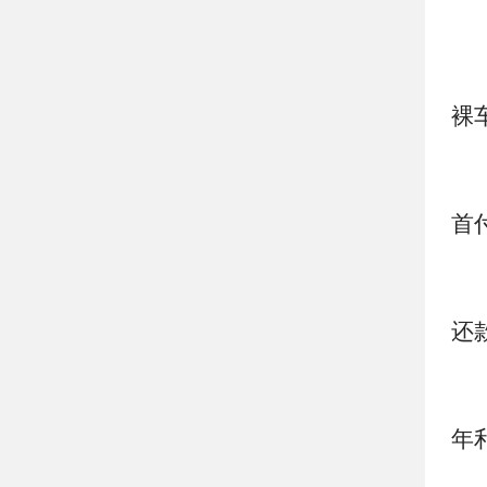
裸
首
还
年