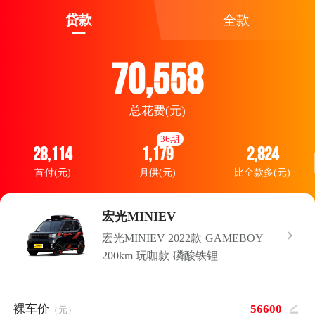
贷款
全款
70,558
总花费(元)
36期
28,114
1,179
2,824
首付(元)
月供(元)
比全款多(元)
宏光MINIEV
宏光MINIEV 2022款 GAMEBOY
200km 玩咖款 磷酸铁锂
裸车价
（元）