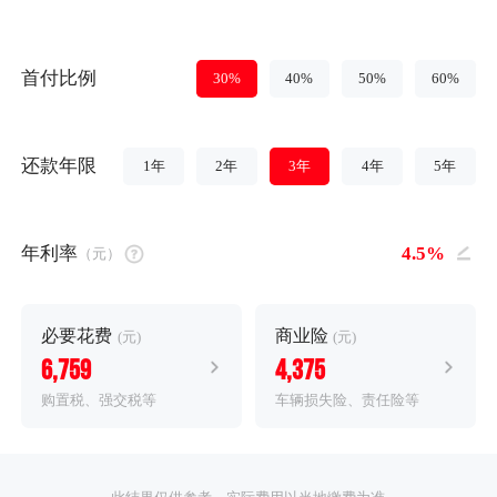
首付比例
30%
40%
50%
60%
还款年限
1年
2年
3年
4年
5年
年利率
（元）
必要花费
商业险
(元)
(元)
6,759
4,375
购置税、强交税等
车辆损失险、责任险等